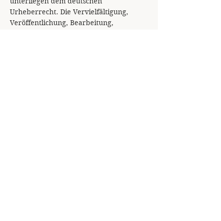
unterliegen dem deutschen
Urheberrecht. Die Vervielfältigung,
Veröffentlichung, Bearbeitung,
Verbreitung und jede Art der
Verwertung bedürfen der vorherigen
schriftlichen Zustimmung. Soweit die
Inhalte auf dieser Seite nicht vom
Betreiber erstellt wurden, werden die
Urheberrechte Dritter beachtet.
Insbesondere werden Inhalte Dritter als
solche gekennzeichnet. Sollten Sie
trotzdem auf eine
Urheberrechtsverletzung aufmerksam
werden, bitten wir um einen
entsprechenden Hinweis. Bei
Bekanntwerden von Rechtsverletzungen
werden wir derartige Inhalte umgehend
entfernen.